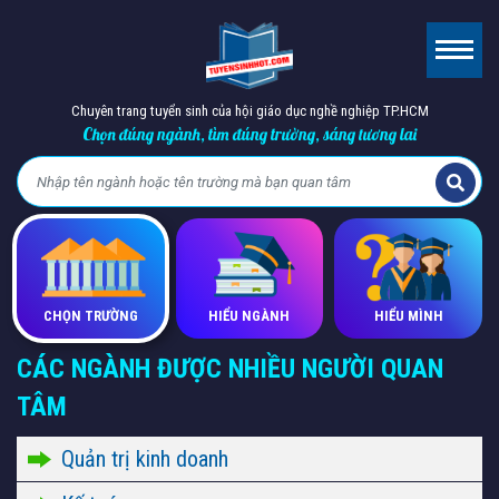
Chuyên trang tuyển sinh của hội giáo dục nghề nghiệp TP.HCM
Chọn đúng ngành, tìm đúng trường, sáng tương lai
CHỌN TRƯỜNG
HIỂU NGÀNH
HIỂU MÌNH
CÁC NGÀNH ĐƯỢC NHIỀU NGƯỜI QUAN
TÂM
Quản trị kinh doanh